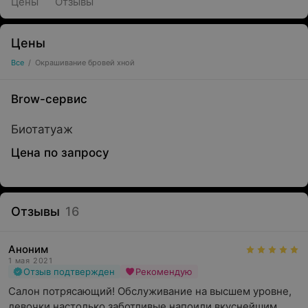
Цены
Отзывы
Цены
Все
/
Окрашивание бровей хной
Brow-сервис
Биотатуаж
Цена по запросу
Отзывы
16
Аноним
1 мая 2021
Отзыв подтвержден
Рекомендую
Салон потрясающий! Обслуживание на высшем уровне, 
девочки настолько заботливые напоили вкуснейшим 