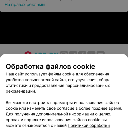
На правах рекламы
О проекте
Новости проекта
Размещение рекламы
Обработка файлов cookie
Медицинский маркетинг
Публичный договор
Наш сайт использует файлы cookie для обеспечения
удобства пользователей сайта, его улучшения, сбора
Пользовательское соглашение
Способы оплаты
статистики и предоставления персонализированных
Вакансии
Партнеры
рекомендаций.
Написать руководителю 103.by
Вы можете настроить параметры использования файлов
Написать в поддержку
cookie или изменить свое согласие в более позднее время.
Персональные настройки cookie
Для получения дополнительной информации о целях,
сроках и порядке использования файлов cookie вы
Обработка персональных данных
можете ознакомиться с нашей
Политикой обработки